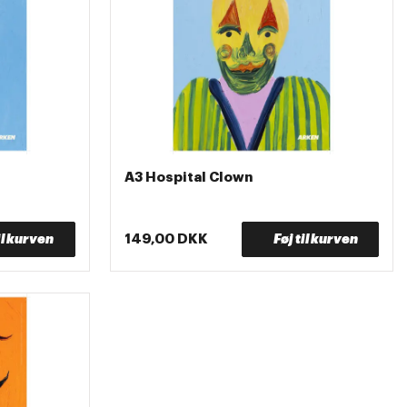
A3 Hospital Clown
il kurven
149,00 DKK
Føj til kurven