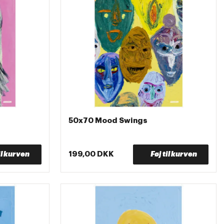
Pris (stigende)
Pris (faldende)
Nyeste
Ældste
50x70 Mood Swings
il kurven
199,00 DKK
Føj til kurven