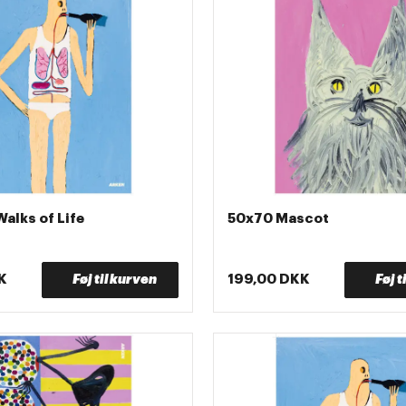
Walks of Life
50x70 Mascot
K
Føj til kurven
199,00 DKK
Føj t