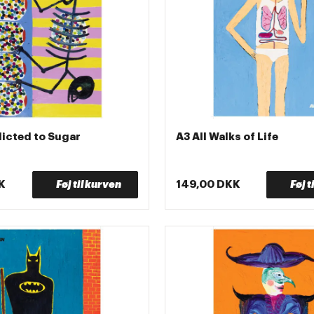
icted to Sugar
A3 All Walks of Life
K
Føj til kurven
149,00 DKK
Føj t