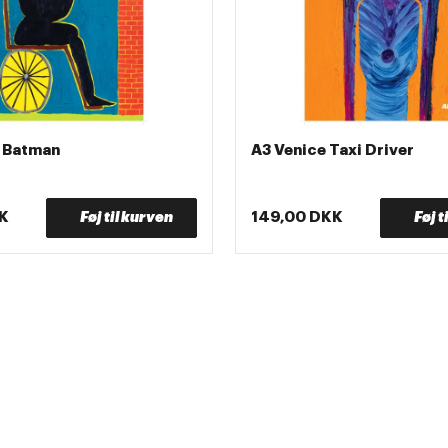
d Batman
A3 Venice Taxi Driver
K
Føj til kurven
149,00 DKK
Føj t