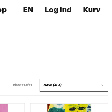
op
EN
Log ind
Kurv
Navn (A-Z)
Viser: 11 af 11
Navn (A-Z)
Navn (Z-A)