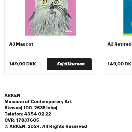
A3 Mascot
A3 Retire
149,00 DKK
Føj til kurven
149,00 DK
ARKEN
Museum of Contemporary Art
Skovvej 100, 2635 Ishøj
Telefon: 43 54 02 22
CVR: 17837605
© ARKEN. 2024. All Rights Reserved